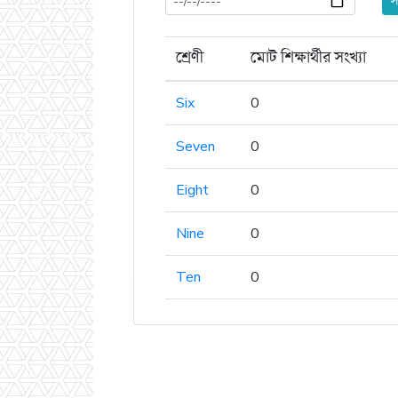
স
শ্রেণী
মোট শিক্ষার্থীর সংখ্যা
Six
0
Seven
0
Eight
0
Nine
0
Ten
0