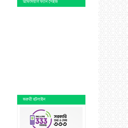
অফিসিয়াল ফ্যান পেইজ
জরুরী হটলাইন