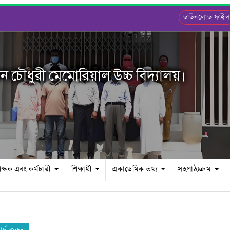
ডাউনলোড ফাই
ন চৌধুরী মেমোরিয়াল উচ্চ বিদ্যালয়।
িক্ষক এবং কর্মচারী
শিক্ষার্থী
একাডেমিক তথ্য
সহপাঠ্যক্রম