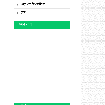
এইচ এস সি এডমিশন
টেস্ট
গুগল ম্যাপ