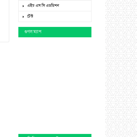
এইচ এস সি এডমিশন
টেস্ট
গুগল ম্যাপ